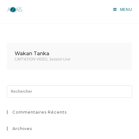
Session Live
MENU
>
Portfolio
>
CAPTATION VIDEO
>
Session Live
Wakan Tanka
CAPTATION VIDEO
,
Session Live
Commentaires Récents
Archives