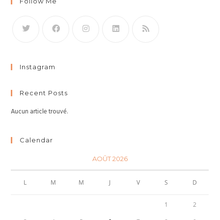
Follow Me
Instagram
Recent Posts
Aucun article trouvé.
Calendar
AOÛT 2026
L
M
M
J
V
S
D
1
2