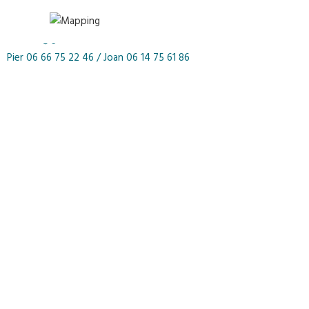
azaislab@gmail.com
Pier
06 66 75 22 46 /
Joan
06 14 75 61 86